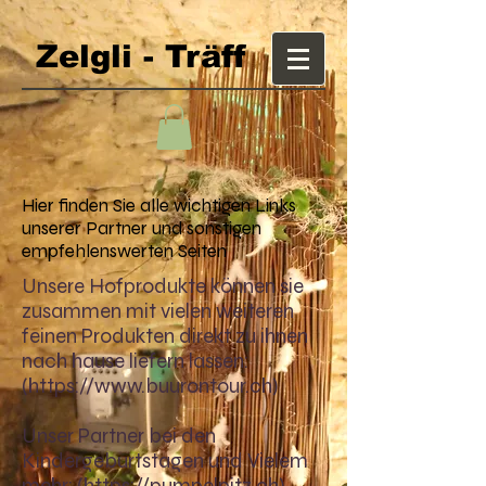
Zelgli - Träff
Hier finden Sie alle wichtigen Links
unserer Partner und sonstigen
empfehlenswerten Seiten
Unsere Hofprodukte können sie
zusammen mit vielen weiteren
feinen Produkten direkt zu ihnen
nach hause liefern lassen:
(
https://www.buurontour.ch
)
Unser Partner bei den
Kindergeburtstagen und Vielem
mehr: (
https://pumpelpitz.ch
)