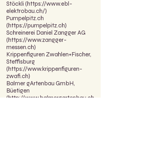
Stöckli (
https://www.ebl-
elektrobau.ch/)
Pumpelpitz.ch
(
https://pumpelpitz.ch
)
Schreinerei Daniel Zangger AG
(
https://www.zangger-
messen.ch
)
Krippenfiguren Zwahlen+Fischer,
Steffisburg
(
https://www.krippenfiguren-
zwafi.ch
)
Balmer gArtenbau GmbH,
Büetigen
(
http://www.balmergartenbau.ch
)
Zieglerhof, Buurontour,
Brunnenthal
(
https://www.zieglerhof.ch
/
https://www.buurontour.ch
)