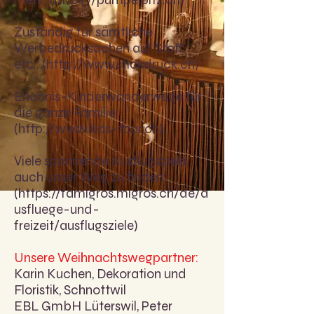
Zuständig für sämtliche
Werbedrucksachen auf Stoff
etc.: (
http://www.stickdruck.ch
)
Erlebnis-Kinderwanderwege für
die ganze Familie
(
http://www
.
kids-tour.ch)
Viele spannende Ausflugsziele,
auch unser Weg zu finden:
(
https://famigros.migros.ch/de/a
usfluege-und-
freizeit/ausflugsziele)
Unsere Weihnachtswegpartner:
Karin Kuchen, Dekoration und
Floristik, Schnottwil
EBL GmbH Lüterswil, Peter